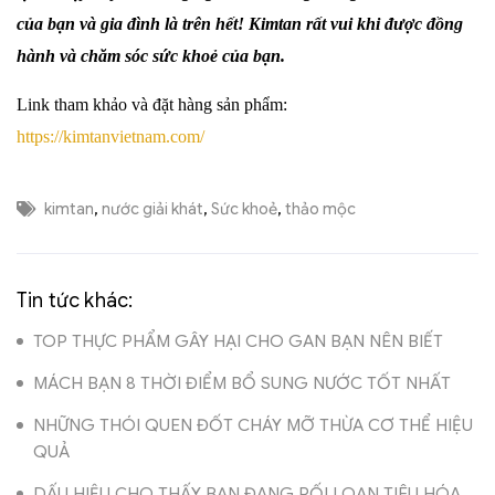
của bạn và gia đình là trên hết!
Kimtan rất vui khi được đồng
hành và chăm sóc sức khoẻ của bạn.
Link tham khảo
và đặt hàng
sản phẩm:
https://kimtanvietnam.com/
kimtan
,
nước giải khát
,
Sức khoẻ
,
thảo mộc
Tin tức khác:
TOP THỰC PHẨM GÂY HẠI CHO GAN BẠN NÊN BIẾT
MÁCH BẠN 8 THỜI ĐIỂM BỔ SUNG NƯỚC TỐT NHẤT
NHỮNG THÓI QUEN ĐỐT CHÁY MỠ THỪA CƠ THỂ HIỆU
QUẢ
DẤU HIỆU CHO THẤY BẠN ĐANG RỐI LOẠN TIÊU HÓA