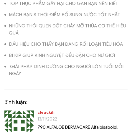
TOP THỰC PHẨM GÂY HẠI CHO GAN BẠN NÊN BIẾT
MÁCH BẠN 8 THỜI ĐIỂM BỔ SUNG NƯỚC TỐT NHẤT
NHỮNG THÓI QUEN ĐỐT CHÁY MỠ THỪA CƠ THỂ HIỆU
QUẢ
DẤU HIỆU CHO THẤY BẠN ĐANG RỐI LOẠN TIÊU HÓA
BÍ KÍP GIÚP KINH NGUYỆT ĐỀU ĐẶN CHO NỮ GIỚI
GIẢI PHÁP DINH DƯỠNG CHO NGƯỜI LỚN TUỔI MỖI
NGÀY
Bình luận:
cleackili
13/11/2022
790 ALFALOE DERMACARE Alfa bisabolol,