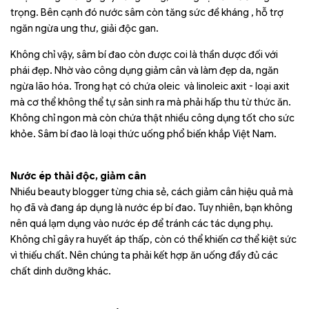
trọng. Bên cạnh đó nước sâm còn tăng sức đề kháng , hỗ trợ
ngăn ngừa ung thư, giải độc gan.
Không chỉ vậy, sâm bí đao còn được coi là thần dược đối với
phái đẹp. Nhờ vào công dụng giảm cân và làm đẹp da, ngăn
ngừa lão hóa. Trong hạt có chứa oleic và linoleic axit - loại axit
mà cơ thể không thể tự sản sinh ra mà phải hấp thu từ thức ăn.
Không chỉ ngon mà còn chứa thật nhiều công dụng tốt cho sức
khỏe. Sâm bí đao là loại thức uống phổ biến khắp Việt Nam.
Nước ép thải độc, giảm cân
Nhiều beauty blogger từng chia sẻ, cách giảm cân hiệu quả mà
họ đã và đang áp dụng là nước ép bí đao. Tuy nhiên, bạn không
nên quá lạm dụng vào nước ép để tránh các tác dụng phụ.
Không chỉ gây ra huyết áp thấp, còn có thể khiến cơ thể kiệt sức
vì thiếu chất. Nên chúng ta phải kết hợp ăn uống đầy đủ các
chất dinh dưỡng khác.