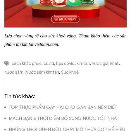
Lựa chọn vàng sẽ cho sức khoẻ vàng. Tham khảo thêm các sản
phẩm tại kimtanvietnam.com
.
cách khắc phục
,
covid
,
hậu covid
,
kimtan
,
nước giải khát
,
nước sâm
,
Nước sâm kimtan
,
Sức khoẻ
Tin tức khác:
TOP THỰC PHẨM GÂY HẠI CHO GAN BẠN NÊN BIẾT
MÁCH BẠN 8 THỜI ĐIỂM BỔ SUNG NƯỚC TỐT NHẤT
NHỮNG THÓI QUEN ĐỐT CHÁY MỠ THỪA CƠ THỂ HIỆU