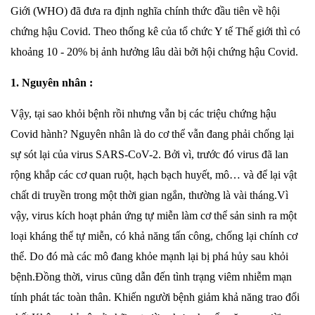
Giới (WHO) đã đưa ra định nghĩa chính thức đầu tiên về hội
chứng hậu Covid. Theo thống kê của tổ chức Y tế Thế giới thì có
khoảng 10 - 20% bị ảnh hưởng lâu dài bởi hội chứng hậu Covid.
1. Nguyên nhân :
Vậy, tại sao khỏi bệnh rồi nhưng vẫn bị các triệu chứng hậu
Covid hành? Nguyên nhân là do cơ thể vẫn đang phải chống lại
sự sót lại của virus SARS-CoV-2. Bởi vì, trước đó virus đã lan
rộng khắp các cơ quan ruột, hạch bạch huyết, mô… và để lại vật
chất di truyền trong một thời gian ngắn, thường là vài tháng.Vì
vậy, virus kích hoạt phản ứng tự miễn làm cơ thể sản sinh ra một
loại kháng thể tự miễn, có khả năng tấn công, chống lại chính cơ
thể. Do đó mà các mô đang khỏe mạnh lại bị phá hủy sau khỏi
bệnh.Đồng thời, virus cũng dẫn đến tình trạng viêm nhiễm mạn
tính phát tác toàn thân. Khiến người bệnh giảm khả năng trao đổi