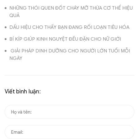
NHỮNG THÓI QUEN ĐỐT CHÁY MỠ THỪA CƠ THỂ HIỆU
QUẢ
DẤU HIỆU CHO THẤY BẠN ĐANG RỐI LOẠN TIÊU HÓA
BÍ KÍP GIÚP KINH NGUYỆT ĐỀU ĐẶN CHO NỮ GIỚI
GIẢI PHÁP DINH DƯỠNG CHO NGƯỜI LỚN TUỔI MỖI
NGÀY
Viết bình luận: