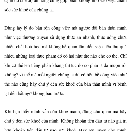
cạnh đó chế độ ăn uống cũng góp phần không nhỏ vào việc chăm
sóc sức khoẻ của chúng ta.
Đừng lấy lý do bận rộn công việc mà ngược đãi bản thân mình
như việc thường xuyên sử dụng thức ăn nhanh, thức uống chứa
nhiều chất hoá học mà không hề quan tâm đến việc tiêu thụ quá
nhiều những loại thực phẩm đó có hại như thế nào cho cơ thể. Chỉ
khi cơ thể lên tiếng phản kháng thì lúc đó có phải là đã muộn rồi
không? vì thế mà mỗi người chúng ta dù có bộn bề công việc như
thế nào cũng hãy chú ý đến sức khoẻ của bản thân mình vì bệnh
tật đến bất ngờ không báo trước.
Khi bạn thấy mình vẫn còn khoẻ mạnh, đừng chủ quan mà hãy
chú ý đến sức khoẻ của mình. Không khoản tiền đầu tư nào giá trị
hơn khoản tiền đầu tư vào sức khoẻ. Hãy rèn luyện cho mình